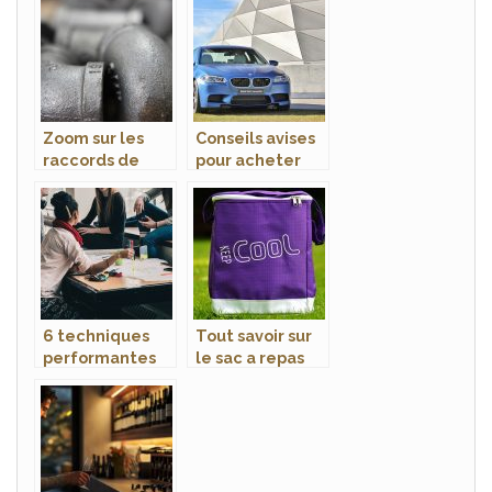
Zoom sur les
Conseils avises
raccords de
pour acheter
tuyauterie
une voiture
6 techniques
Tout savoir sur
performantes
le sac a repas
pour faire du
de Shine
Brainstorming