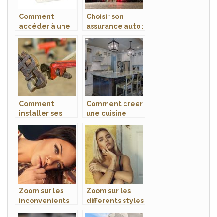
Comment
Choisir son
accéder à une
assurance auto :
estimation
Comment s’y
maison sans
prendre ?
inscription ?
Comment
Comment creer
installer ses
une cuisine
raccords de
professionnelle
plomberie ?
?
Zoom sur les
Zoom sur les
inconvenients
differents styles
du cunnilingus
de tatouages