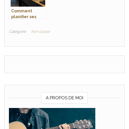
Comment
planifier ses
achats de vin
pour maximiser
Catégorie
Non classé
son pouvoir
d’achat tout au
long de l’année
?
A PROPOS DE MOI