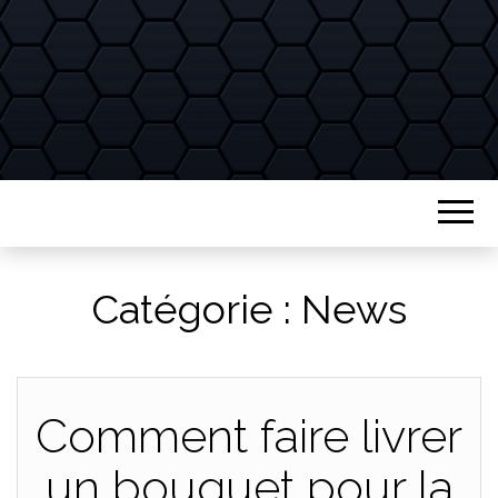
GREGORTH
doigts
Catégorie :
News
Comment faire livrer
un bouquet pour la