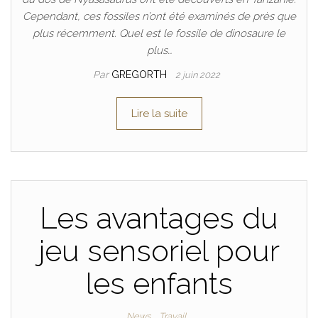
Cependant, ces fossiles n’ont été examinés de près que
plus récemment. Quel est le fossile de dinosaure le
plus…
Par
GREGORTH
2 juin 2022
Lire la suite
Les avantages du
jeu sensoriel pour
les enfants
News
Travail