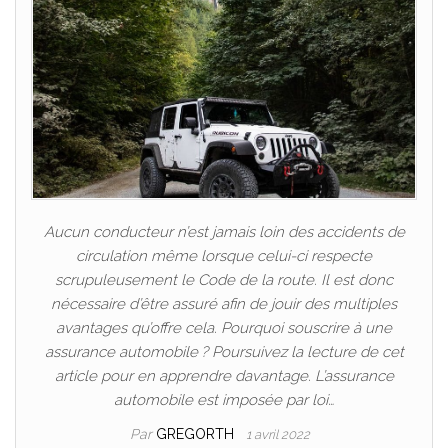
Aucun conducteur n’est jamais loin des accidents de
circulation même lorsque celui-ci respecte
scrupuleusement le Code de la route. Il est donc
nécessaire d’être assuré afin de jouir des multiples
avantages qu’offre cela. Pourquoi souscrire à une
assurance automobile ? Poursuivez la lecture de cet
article pour en apprendre davantage. L’assurance
automobile est imposée par loi…
Par
GREGORTH
1 avril 2022