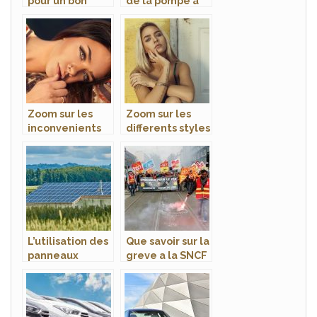
pour un bon
de la pompe a
pack WC ?
chaleur
Zoom sur les
Zoom sur les
inconvenients
differents styles
du cunnilingus
de tatouages
L’utilisation des
Que savoir sur la
panneaux
greve a la SNCF
solaires pour
?
alimenter votre
pompe a
chaleur