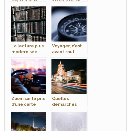
cher son billet
famille : les
d’avion
parcs
d’attractions en
France
La lecture plus
Voyager, c’est
modernisée
avant tout
dans la
découvrir
bibliothèque
Zoom sur le prix
Quelles
d’une carte
démarches
grise
faire pour la
perte d’une
carte grise ?