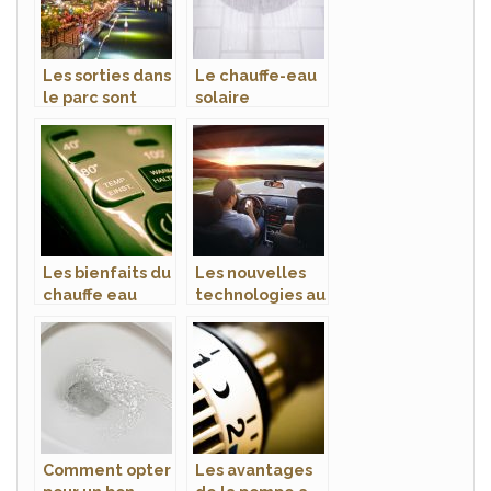
Les sorties dans
Le chauffe-eau
le parc sont
solaire
toujours
domestique
faisables les
est-il bon pour
week-ends
la sante ?
Les bienfaits du
Les nouvelles
chauffe eau
technologies au
electrique
service de
l’automobile
Comment opter
Les avantages