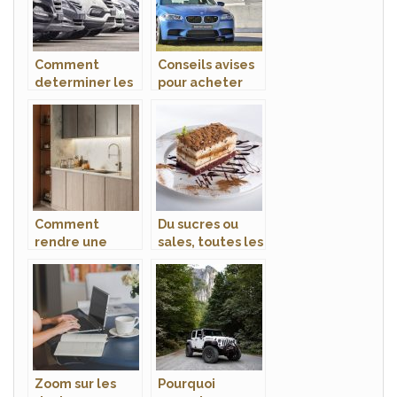
Comment
Conseils avises
determiner les
pour acheter
garanties
une voiture
adaptees et
utiles pour une
voiture neuve ?
Comment
Du sucres ou
rendre une
sales, toutes les
cuisine plus
recettes pour le
conviviale ?
dessert a la
minute
Zoom sur les
Pourquoi