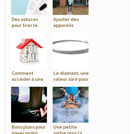
Des astuces
Ajouter des
pour tirer le
appareils
meilleur parti
connectés peut
de votre
augmenter une
assurance
estimation
automobile
maison
Comment
Le diamant, une
accéder à une
valeur sûre pour
estimation
faire plaisir
maison sans
inscription ?
Bons plans pour
Une petite
payer moins
sortie pour la