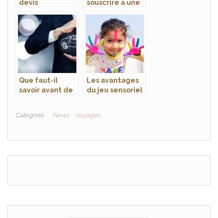
devis
souscrire a une
d’assurance
assurance
auto
automobile ?
Que faut-il
Les avantages
savoir avant de
du jeu sensoriel
souscrire une
pour les enfants
assurance
Catégorie
News
Voyages
automobile